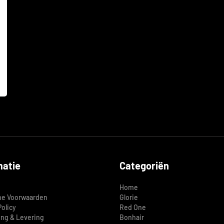
matie
Categoriën
Home
e Voorwaarden
Glorie
Policy
Red One
ing & Levering
Bonhair