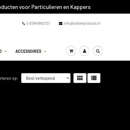
ducten voor Particulieren en Kappers
(+31) 649902721
info@barberproducts.nl
D
ACCESSOIRES
rteren op: