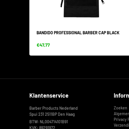
BANDIDO PROFESSIONAL BARBER CAP BLACK
€47,77
Klantenservice
Infor
Zoeken
Barber Products Nederland
Algemen
Spui 231 2511BP Den Haag
Privacy 
BTW: NL004714101B91
Verzend
KVK: 89291972