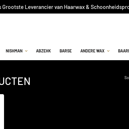
s Grootste Leverancier van Haarwax & Schoonheidspro
NISHMAN
ABZEHK
BARSE
ANDERE WAX
BAAR
UCTEN
So