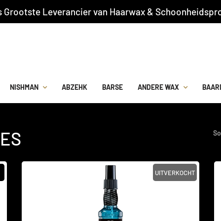
s Grootste Leverancier van Haarwax & Schoonheidspro
NISHMAN
ABZEHK
BARSE
ANDERE WAX
BAAR
VES
So
UITVERKOCHT