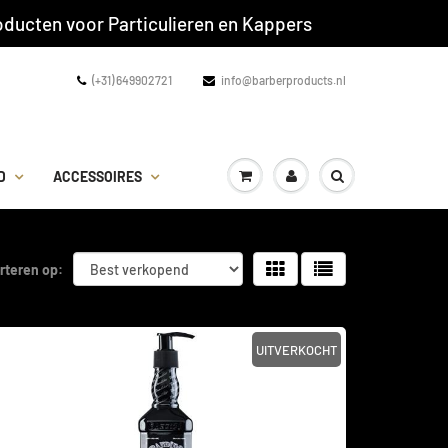
ducten voor Particulieren en Kappers
(+31) 649902721
info@barberproducts.nl
D
ACCESSOIRES
rteren op:
UITVERKOCHT