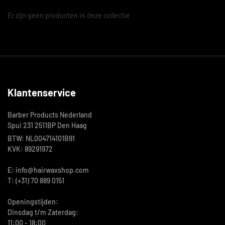
Er zijn geen producten in deze collectie
Klantenservice
Barber Products Nederland
Spui 231 2511BP Den Haag
BTW: NL004714101B91
KVK: 89291972
E: info@hairwaxshop.com
T: (+31) 70 889 0151
Openingstijden:
Dinsdag t/m Zaterdag:
11:00 - 18:00