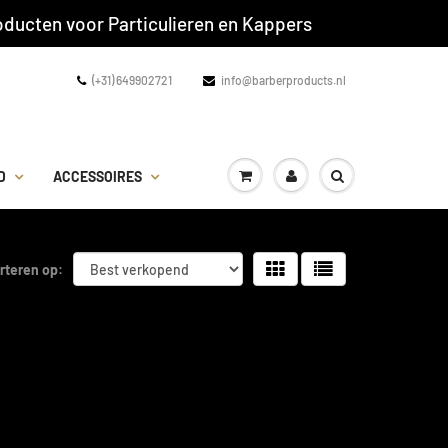
ducten voor Particulieren en Kappers
(+31) 649902721
info@barberproducts.nl
D
ACCESSOIRES
rteren op: