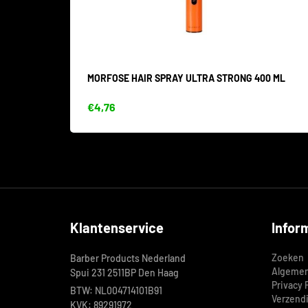
MORFOSE HAIR SPRAY ULTRA STRONG 400 ML
€4,76
Klantenservice
Infor
Zoeken
Barber Products Nederland
Algemen
Spui 231 2511BP Den Haag
Privacy 
BTW: NL004714101B91
Verzend
KVK: 89291972