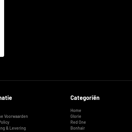
matie
Categoriën
Home
e Voorwaarden
Glorie
Policy
Red One
ing & Levering
Bonhair