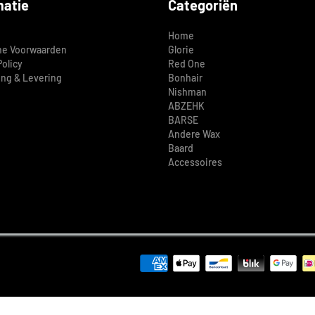
matie
Categoriën
Home
e Voorwaarden
Glorie
Policy
Red One
ing & Levering
Bonhair
Nishman
ABZEHK
BARSE
Andere Wax
Baard
Accessoires