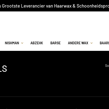
s Grootste Leverancier van Haarwax & Schoonheidspro
NISHMAN
ABZEHK
BARSE
ANDERE WAX
BAAR
LS
So