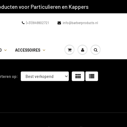
ducten voor Particulieren en Kappers
(+31) 649902721
info@barberproducts.nl
D
ACCESSOIRES
rteren op: