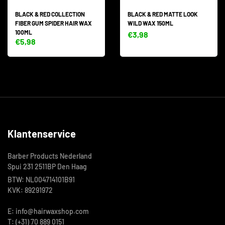
BLACK & RED COLLECTION
BLACK & RED MATTE LOOK
FIBER GUM SPIDER HAIR WAX
WILD WAX 150ML
100ML
€3,98
€5,98
Klantenservice
Barber Products Nederland
Spui 231 2511BP Den Haag
BTW: NL004714101B91
KVK: 89291972
E: info@hairwaxshop.com
T: (+31) 70 889 0151