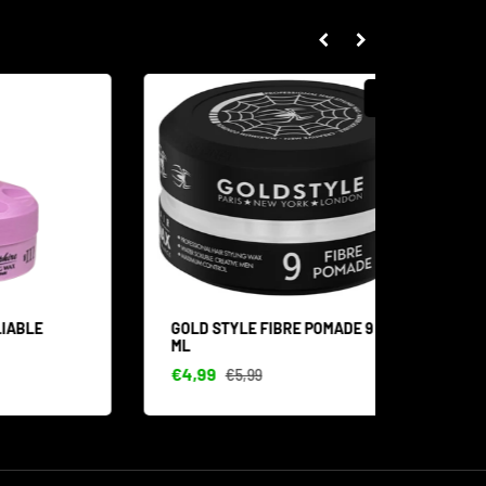
SALE
GOLD STYLE FIBRE POMADE 9 150
GOLD S
ML
STYLIN
€4,99
€4,99
€5,99