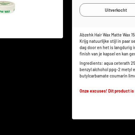
Abzehk Hair Wax Matte Wax 150
Krijg natuurlijke stijl in paa
dag door en het is langdurig i
finish van je kapsel en kan g
Ingredients: aqua ceterath 2
benzyl alchohol ppg-2 metyl e
butylcarbamate coumarin limon
Onze excuses! Dit product is