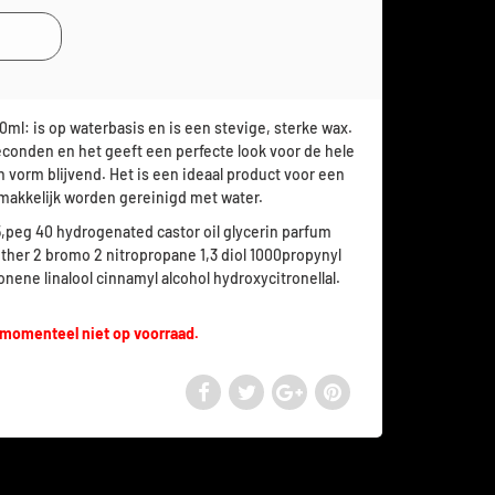
ml: is op waterbasis en is een stevige, sterke wax.
r seconden en het geeft een perfecte look voor de hele
n vorm blijvend. Het is een ideaal product voor een
emakkelijk worden gereinigd met water.
5,peg 40 hydrogenated castor oil glycerin parfum
ther 2 bromo 2 nitropropane 1,3 diol 1000propynyl
ene linalool cinnamyl alcohol hydroxycitronellal.
 momenteel niet op voorraad.