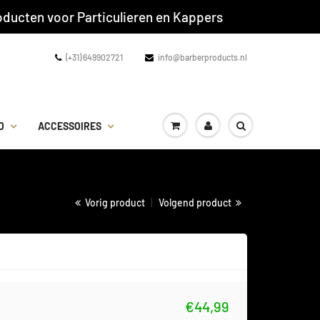
ducten voor Particulieren en Kappers
(+31) 649902721
info@barberproducts.nl
D
ACCESSOIRES
Vorig product
|
Volgend product
€44,99