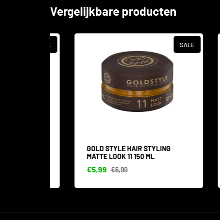
Vergelijkbare producten
SALE
SALE
IN 1
GOLD STYLE HAIR STYLING
GOL
MATTE LOOK 11 150 ML
STY
€5,99
€5,
€6,99