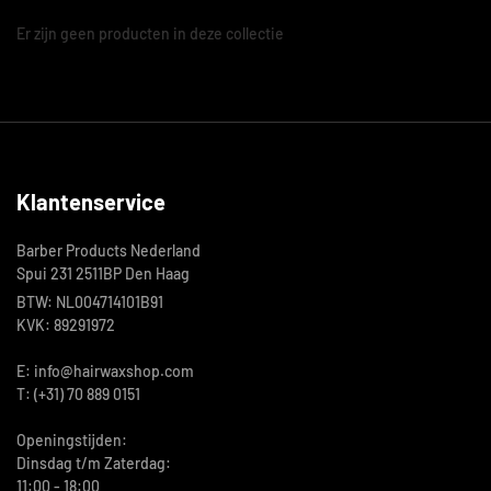
Er zijn geen producten in deze collectie
Klantenservice
Barber Products Nederland
Spui 231 2511BP Den Haag
BTW: NL004714101B91
KVK: 89291972
E: info@hairwaxshop.com
T: (+31) 70 889 0151
Openingstijden:
Dinsdag t/m Zaterdag:
11:00 - 18:00