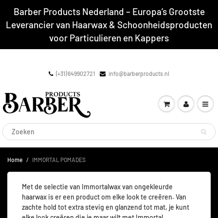
Barber Products Nederland – Europa’s Grootste
Leverancier van Haarwax & Schoonheidsproducten
voor Particulieren en Kappers
(+31) 649902721
info@barberproducts.nl
Home
IMMORTAL POMADES
Met de selectie van Immortalwax van ongekleurde
haarwax is er een product om elke look te creëren. Van
zachte hold tot extra stevig en glanzend tot mat, je kunt
elke look creëren die je maar wilt met Immortal