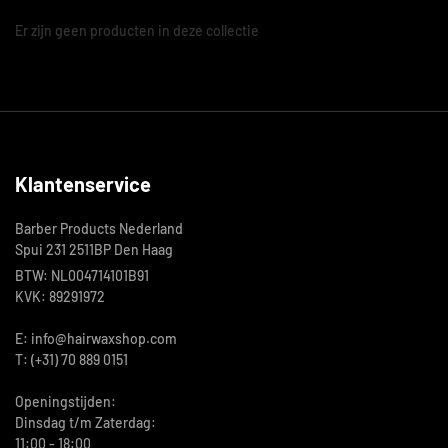
Er zijn geen producten in deze collectie
Klantenservice
Barber Products Nederland
Spui 231 2511BP Den Haag
BTW: NL004714101B91
KVK: 89291972
E: info@hairwaxshop.com
T: (+31) 70 889 0151
Openingstijden:
Dinsdag t/m Zaterdag:
11:00 - 18:00