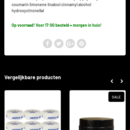
coumarin limonene linalool cinnamyl alcohol
hydroxycitronellal
Op voorraad! Voor 17:00 besteld = morgen in huis!
Vergelijkbare producten
SALE