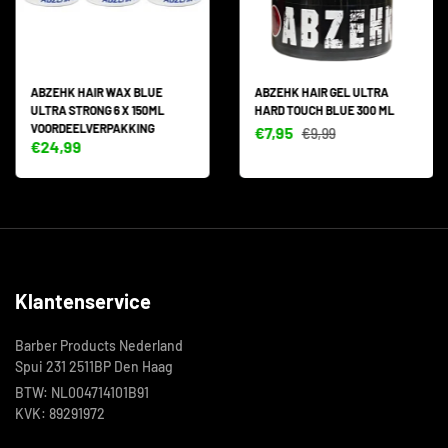
ABZEHK HAIR WAX BLUE
ABZEHK HAIR GEL ULTRA
ULTRA STRONG 6 X 150ML
HARD TOUCH BLUE 300 ML
VOORDEELVERPAKKING
€7,95
€9,99
€24,99
Klantenservice
Barber Products Nederland
Spui 231 2511BP Den Haag
BTW: NL004714101B91
KVK: 89291972