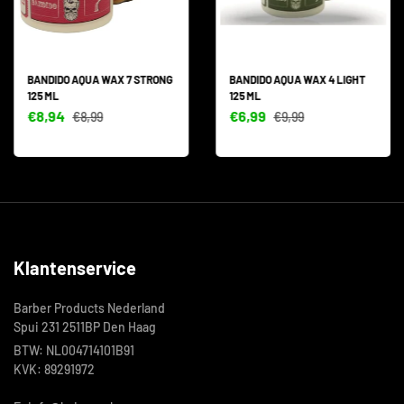
BANDIDO AQUA WAX 7 STRONG
BANDIDO AQUA WAX 4 LIGHT
125 ML
125 ML
€8,94
€6,99
€8,99
€9,99
Klantenservice
Barber Products Nederland
Spui 231 2511BP Den Haag
BTW: NL004714101B91
KVK: 89291972