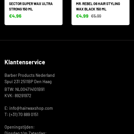
SECTOR SUPER WAX ULTRA
MR. REBEL 06 HAIR STYLING
STRONG 150 ML
WAX BLACK 150 ML
€4,96
€4,99
€5,99
Klantenservice
Barber Products Nederland
Spui 231 2511BP Den Haag
BTW: NL004714101B91
KVK: 89291972
E: info@hairwaxshop.com
T: (+31) 70 889 0151
Openingstijden:
Dinsdag t/m Zaterdag: