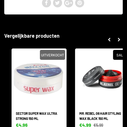
Vergelijkbare producten
UITVERKOCHT
SALE
SECTOR SUPER WAX ULTRA
MR. REBEL 06 HAIR STYLING
STRONG 150 ML
WAX BLACK 150 ML
€4,96
€4,99
€5,99