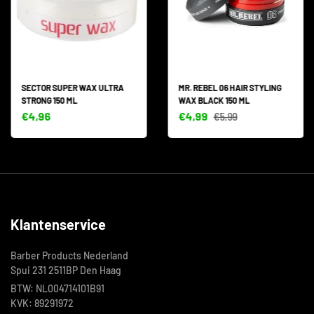
SECTOR SUPER WAX ULTRA
MR. REBEL 06 HAIR STYLING
STRONG 150 ML
WAX BLACK 150 ML
€4,96
€4,99
€5,99
Klantenservice
Barber Products Nederland
Spui 231 2511BP Den Haag
BTW: NL004714101B91
KVK: 89291972