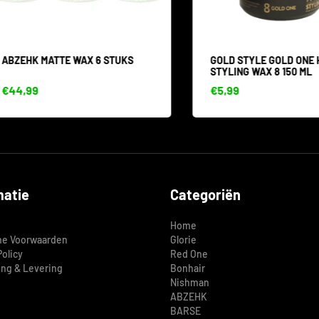
EHK MATTE WAX 6 STUKS
GOLD STYLE GOLD ONE HAIR
STYLING WAX 8 150 ML
,99
€5,99
matie
Categoriën
Home
e Voorwaarden
Glorie
Policy
Red One
ing & Levering
Bonhair
Nishman
ABZEHK
BARSE