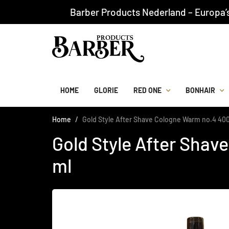
Barber Products Nederland – Europa’
HOME
GLORIE
RED ONE
BONHAIR
Home
Gold Style After Shave Cologne Warm no.4 40
Gold Style After Sha
ml