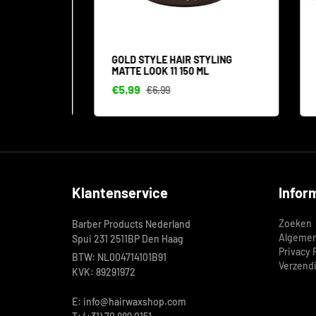
IN 1
GOLD STYLE HAIR STYLING
ABZ
MATTE LOOK 11 150 ML
€5,99
€44
€6,99
Klantenservice
Infor
Zoeken
Barber Products Nederland
Algemen
Spui 231 2511BP Den Haag
Privacy 
BTW: NL004714101B91
Verzend
KVK: 89291972
E: info@hairwaxshop.com