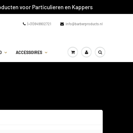
ducten voor Particulieren en Kappers
(+31) 649902721
info@barberproducts.nl
D
ACCESSOIRES