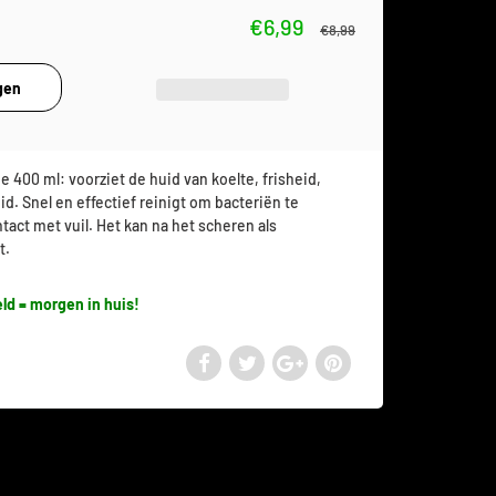
€6,99
€8,99
ne 400 ml:
voorziet de huid van koelte, frisheid,
d. Snel en effectief reinigt om bacteriën te
tact met vuil. Het kan na het scheren als
t.
ld = morgen in huis!