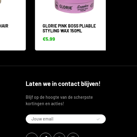
GLORIE PINK BOSS PLIABLE
GOLD S
STYLING WAX 150ML
ML
€5,99
€4,99
Laten we in contact blijven!
Blijf op de hoogte van de scherpste
kortingen en acties!