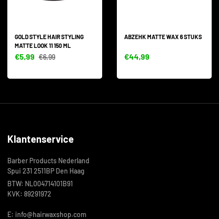
GOLD STYLE HAIR STYLING
ABZEHK MATTE WAX 6 STUKS
MATTE LOOK 11 150 ML
€5,99
€44,99
€6,99
Klantenservice
Barber Products Nederland
Spui 231 2511BP Den Haag
BTW: NL004714101B91
KVK: 89291972
E: info@hairwaxshop.com