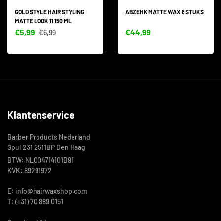
GOLD STYLE HAIR STYLING
ABZEHK MATTE WAX 6 STUKS
MATTE LOOK 11 150 ML
€5,99
€44,99
€6,99
Klantenservice
Barber Products Nederland
Spui 231 2511BP Den Haag
BTW: NL004714101B91
KVK: 89291972
E: info@hairwaxshop.com
T: (+31) 70 889 0151